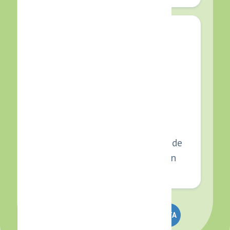
ATENCIÓN SIMULTÁNEA
ILIMITADA
Habla con decenas o cientos de
clientes al mismo tiempo sin
colapsar tu equipo.
HABLAR CON UN ESPECIALISTA