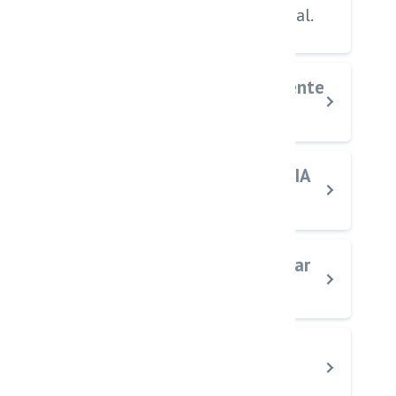
mediante inteligencia artificial.
¿Qué beneficios ofrece un agente
de IA en WhatsApp?
¿Cómo funciona el agente de IA
dentro de la plataforma?
¿El agente de IA puede trabajar
24/7?
¿Se puede integrar con otros
sistemas empresariales?