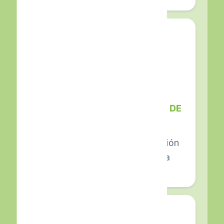
CALIFICACIÓN INTELIGENTE DE
LEADS
Identifica clientes con intención
real de compra y los prioriza
automáticamente.