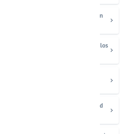
¿Qué tipo de empresas pueden
usar esta tecnología?
¿El agente de IA reemplaza a los
humanos?
¿Qué tipo de tareas puede
automatizar?
¿Cómo mejora la productividad
de una empresa?