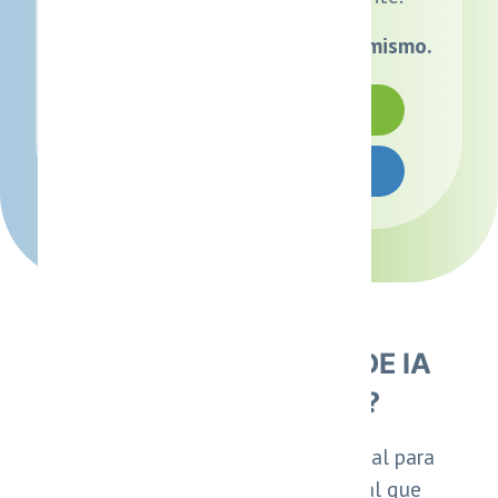
Solicite una demo gratuita hoy mismo.
PRUEBA GRATIS
COTIZAR AHORA
¿QUÉ ES UN AGENTE DE IA
PARA WHATSAPP?
Un Agente de Inteligencia Artificial para
WhatsApp es un asistente virtual que