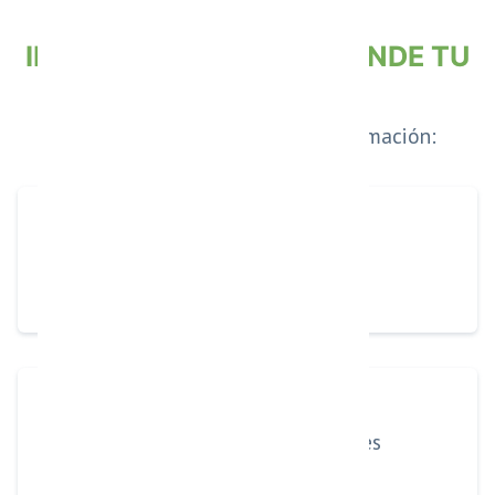
INTELIGENCIA QUE APRENDE TU
NEGOCIO
El agente se entrena con tu información:
Productos o servicios
Respuestas comerciales