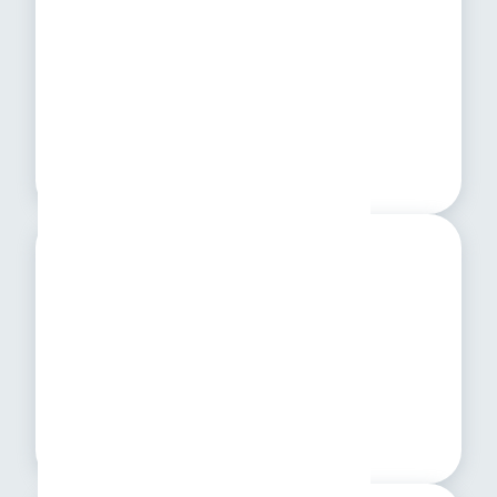
Ecommerce
Atención automática
Recuperación de carritos
Ventas por chat
Servicios profesionales
Agendamiento de citas
Recordatorios automáticos
Seguimiento de clientes