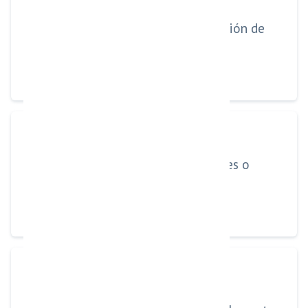
Identifica intención de
compra
Ofrece soluciones o
productos