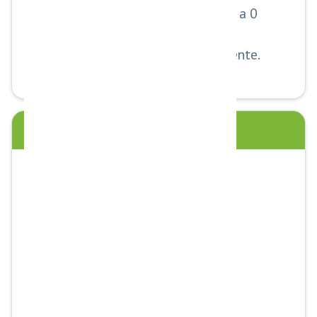
Tiempo de respuesta cercano a 0
segundos.
Mejora la experiencia del cliente.
AUMENTA CONVERSIONES
No pierdes leads por demora.