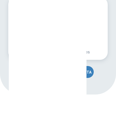
Empresas B2B
Calificación de leads
Automatización comercial
Seguimiento de oportunidades
HABLAR CON UN ESPECIALISTA
¿CÓMO FUNCIONA?