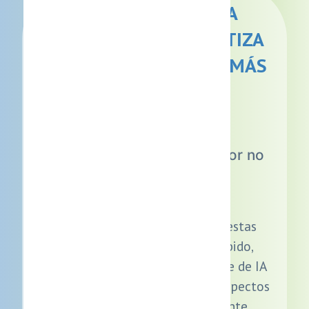
AGENTE DE IA PARA
WHATSAPP: AUTOMATIZA
TU ATENCIÓN, VENDE MÁS
Y RESPONDE EN
SEGUNDOS
¿Estás perdiendo clientes por no
responder a tiempo en
WhatsApp?
Hoy tus clientes esperan respuestas
inmediatas. Si no respondes rápido,
compran en otro lugar. Un agente de IA
responde al instante, califica prospectos
y cierra ventas automáticamente.