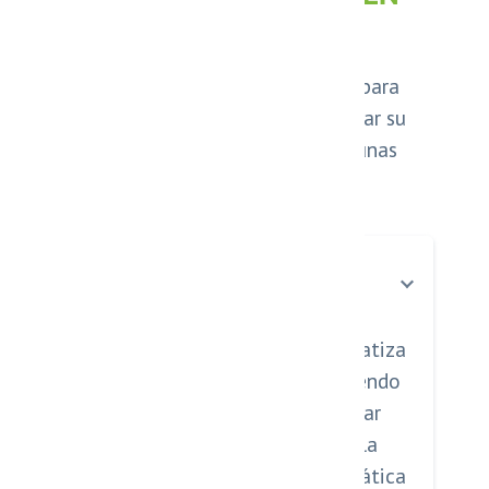
COLOMBIA
Best PBX es la solución ideal para
empresas que buscan modernizar su
telefonía. A continuación, algunas
preguntas frecuentes:
¿Qué es un agente de IA para
WhatsApp?
Es una herramienta que automatiza
la atención al cliente, permitiendo
responder mensajes, gestionar
conversaciones y optimizar la
comunicación de forma automática