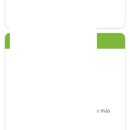
Seguimiento constante.
Mejora el cierre de ventas.
ESCALABILIDAD SIN LÍMITES
Tu negocio crece sin contratar más
personal.