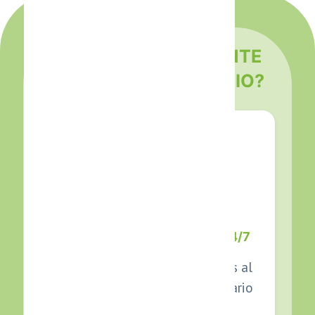
¿QUÉ HACE UN AGENTE
DE IA POR TU NEGOCIO?
ATENCIÓN AUTOMÁTICA 24/7
Responde a todos tus clientes al
instante, incluso fuera de horario
laboral.