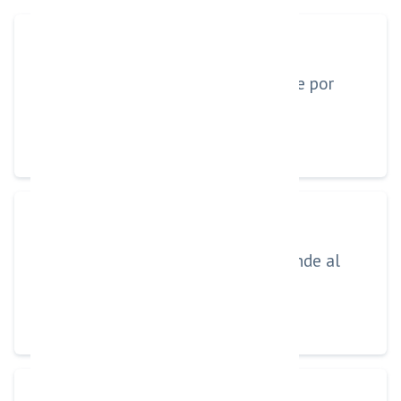
El cliente escribe por
WhatsApp
El agente responde al
instante