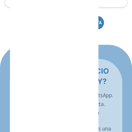
HABLAR CON UN ESPECIALISTA
¿POR QUÉ TU NEGOCIO
NECESITA ESTO HOY?
Tus clientes ya están en WhatsApp.
Esperan atención inmediata.
La competencia ya está
automatizando.
Cada minuto sin responder es una