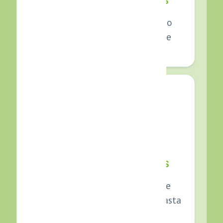
AGENDAMIENTO DE CITAS
Agenda reuniones, llamadas o
servicios directamente desde
WhatsApp.
VENTAS AUTOMATIZADAS
Muestra productos, responde
objeciones y guía al cliente hasta
la compra.